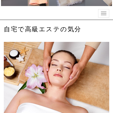
Togg
navig
自宅で高級エステの気分