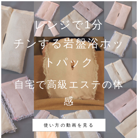
レンジで1分
チンする岩盤浴ホッ
トパック
自宅で高級エステの体
感
使い方の動画を見る