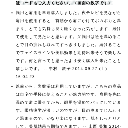
証コードもご入力ください。（画面の数字です）
顔用と肩用を早速購入しました。夜テレビを見ながら
肩用を使用すると、首筋から肩にかけてポカポカと温
まり、とても気持ち良く軽くなった気がします、続け
て使用して見たいと思います。又顔用は瞼を温めるこ
とで目の疲れも取れてすっきりしました。続けること
でフェイスラインや美肌効果も期待出来そうで楽しみ
です。何と言っても思ったより安く購入出来たことも
嬉しいです。 -- 中村 敦子
2014-09-27 (土)
16:04:23
以前から、岩盤浴は利用していますが、こちらの商品
は自宅で手軽に使えることが魅力的です。肩用を先に
温めて肩に乗せてから、顔用を温めてパックしていま
す。眼精疲労が激しいのですが、目の奥までじんわり
と温まるので、かなり楽になります。肌もしっとりと
して、美肌効果も期待できます。 -- 山西 美和
2014-