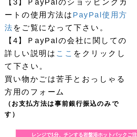
【3】ＰayPalのショッピングカ
ートの使用方法は
PayPal使用方
法
をご覧になって下さい。
【4】ＰayPalの会社に関しての
詳しい説明は
ここ
をクリックし
て下さい。
買い物かごは苦手とおっしゃる
方用のフォーム
（お支払方法は事前銀行振込のみで
す）