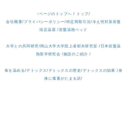
↑ページのトップへ
/
トップ
/
会社概要
/
プライバシーポリシー
/
特定商取引法
/
冷え性対策岩盤
浴足温器
/
岩盤温熱ベッド
大学との共同研究
/
岡山大学大学院上者郁夫研究室
/
日本岩盤温
熱医学研究会
/
施設のご紹介
/
体を温める
/
デトックス
/
デトックスの歴史
/
デトックスの効果
/
身
体に毒素がたまる訳
/